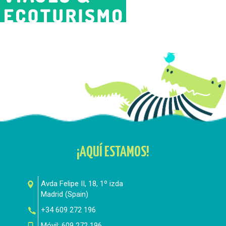
¡AQUÍ ESTAMOS!
Avda Felipe II, 18, 1º izda
Madrid
(
Spain
)
+34 609 272 196
Móvil:
609 272 196